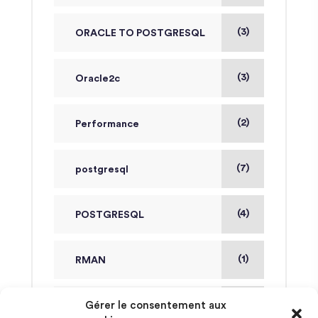
(3)
ORACLE TO POSTGRESQL
(3)
Oracle2c
(2)
Performance
(7)
postgresql
(4)
POSTGRESQL
(1)
RMAN
(4)
Gérer le consentement aux
Scripts