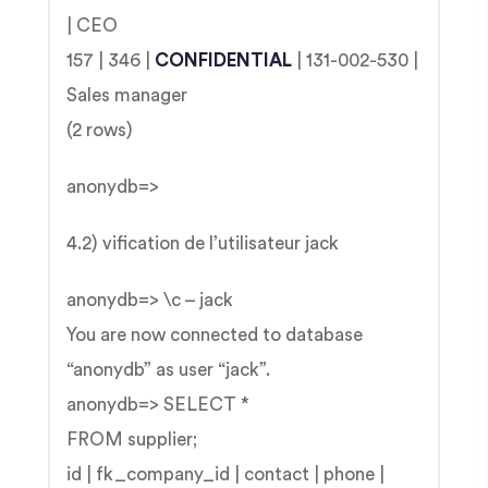
| CEO
157 | 346 |
CONFIDENTIAL
| 131-002-530 |
Sales manager
(2 rows)
anonydb=>
4.2) vification de l’utilisateur jack
anonydb=> \c – jack
You are now connected to database
“anonydb” as user “jack”.
anonydb=> SELECT *
FROM supplier;
id | fk_company_id | contact | phone |