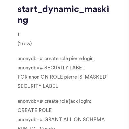
start_dynamic_maski
ng
t
(1 row)
anonydb=# create role pierre login;
anonydb=# SECURITY LABEL
FOR anon ON ROLE pierre IS ‘MASKED’;
SECURITY LABEL
anonydb=# create role jack login;
CREATE ROLE
anonydb=# GRANT ALL ON SCHEMA
PUBLIC TO jack;