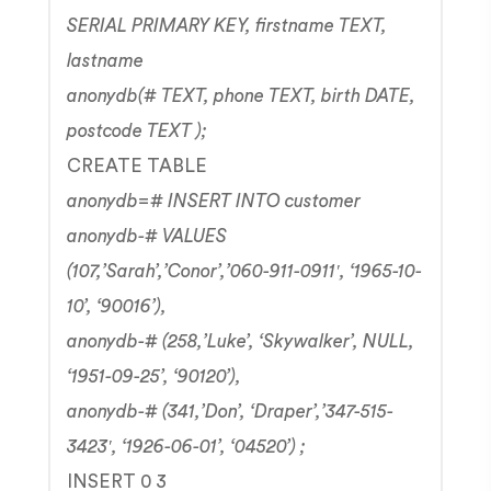
SERIAL PRIMARY KEY, firstname TEXT,
lastname
anonydb(# TEXT, phone TEXT, birth DATE,
postcode TEXT );
CREATE TABLE
anonydb=# INSERT INTO customer
anonydb-# VALUES
(107,’Sarah’,’Conor’,’060-911-0911′, ‘1965-10-
10’, ‘90016’),
anonydb-# (258,’Luke’, ‘Skywalker’, NULL,
‘1951-09-25’, ‘90120’),
anonydb-# (341,’Don’, ‘Draper’,’347-515-
3423′, ‘1926-06-01’, ‘04520’) ;
INSERT 0 3