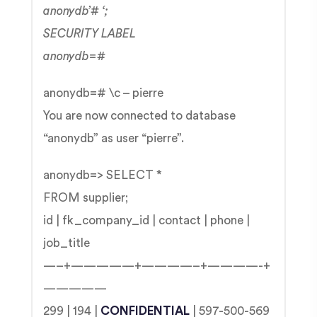
anonydb’# ‘;
SECURITY LABEL
anonydb=#
anonydb=# \c – pierre
You are now connected to database
“anonydb” as user “pierre”.
anonydb=> SELECT *
FROM supplier;
id | fk_company_id | contact | phone |
job_title
—–+—————+————–+————-+
—————
299 | 194 |
CONFIDENTIAL
| 597-500-569