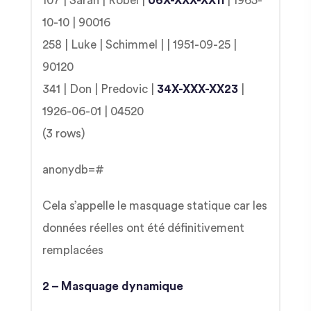
107 | Sarah | Robel |
06X-XXX-XX11
| 1965-
10-10 | 90016
258 | Luke | Schimmel | | 1951-09-25 |
90120
341 | Don | Predovic |
34X-XXX-XX23
|
1926-06-01 | 04520
(3 rows)
anonydb=#
Cela s’appelle le masquage statique car les
données réelles ont été définitivement
remplacées
2 – Masquage dynamique