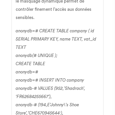
le masquage dynamique permet de
contrôler finement l’accès aux données
sensibles.
anonydb=# CREATE TABLE company ( id
SERIAL PRIMARY KEY, name TEXT, vat_id
TEXT
anonydb(# UNIQUE );
CREATE TABLE
anonydb=#
anonydb=# INSERT INTO company
anonydb-# VALUES (952,’Shadrach’,
‘FR62684255667’),
anonydb-# (194,E’Johnny\’s Shoe
Store’,’CHE670945644′),