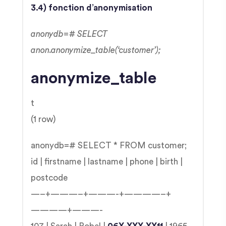
3.4) fonction d’anonymisation
anonydb=# SELECT
anon.anonymize_table(‘customer’);
anonymize_table
t
(1 row)
anonydb=# SELECT * FROM customer;
id | firstname | lastname | phone | birth |
postcode
—–+———–+———-+————–+
————+———-