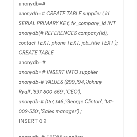
anonydb=#
a
nonydb=# CREATE TABLE supplier ( id
SERIAL PRIMARY KEY, fk_company_id INT
anonydb(# REFERENCES company(id),
contact TEXT, phone TEXT, job_title TEXT );
CREATE TABLE
anonydb=#
anonydb=# INSERT INTO supplier
anonydb-# VALUES (299,194,’Johnny
Ryall’,’597-500-569′,’CEO’),
anonydb-# (157,346,’George Clinton’, ‘131-
002-530′,’Sales manager’) ;
INSERT 0 2