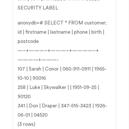
SECURITY LABEL
anonydb=# SELECT * FROM customer;
id | firstname | lastname | phone | birth |
postcode
—–+———–+———–+————–+
————+———-
107 | Sarah | Conor | 060-911-0911 | 1965-
10-10 | 90016
258 | Luke | Skywalker | | 1951-09-25 |
90120
341 | Don | Draper | 347-515-3423 | 1926-
06-01 | 04520
(3 rows)