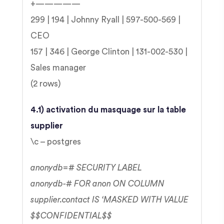
+—————
299 | 194 | Johnny Ryall | 597-500-569 |
CEO
157 | 346 | George Clinton | 131-002-530 |
Sales manager
(2 rows)
4.1) activation du masquage sur la table
supplier
\c – postgres
anonydb=# SECURITY LABEL
anonydb-# FOR anon ON COLUMN
supplier.contact IS ‘MASKED WITH VALUE
$$CONFIDENTIAL$$