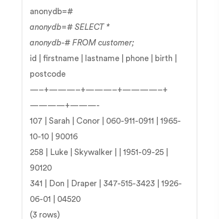
anonydb=#
anonydb=# SELECT *
anonydb-# FROM customer;
id | firstname | lastname | phone | birth |
postcode
—–+———–+———–+————–+
————+———-
107 | Sarah | Conor | 060-911-0911 | 1965-
10-10 | 90016
258 | Luke | Skywalker | | 1951-09-25 |
90120
341 | Don | Draper | 347-515-3423 | 1926-
06-01 | 04520
(3 rows)