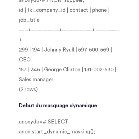
anonydb-# FROM supplier;
id | fk_company_id | contact | phone |
job_title
—–+—————+—————-+————-
+—————
299 | 194 | Johnny Ryall | 597-500-569 |
CEO
157 | 346 | George Clinton | 131-002-530 |
Sales manager
(2 rows)
Debut du masquage dynamique
anonydb=# SELECT
anon.start_dynamic_masking();