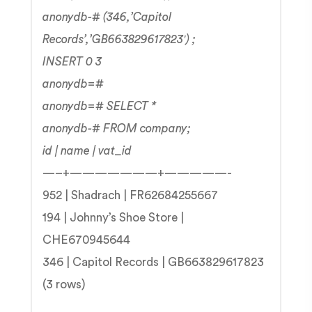
anonydb-# (346,’Capitol
Records’,’GB663829617823′) ;
INSERT 0 3
anonydb=#
anonydb=# SELECT *
anonydb-# FROM company;
id | name | vat_id
—–+———————+—————-
952 | Shadrach | FR62684255667
194 | Johnny’s Shoe Store |
CHE670945644
346 | Capitol Records | GB663829617823
(3 rows)