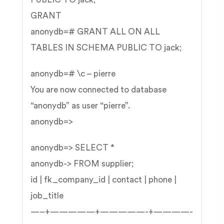
GRANT
anonydb=# GRANT ALL ON ALL
TABLES IN SCHEMA PUBLIC TO jack;
anonydb=# \c – pierre
You are now connected to database
“anonydb” as user “pierre”.
anonydb=>
anonydb=> SELECT *
anonydb-> FROM supplier;
id | fk_company_id | contact | phone |
job_title
—–+—————+—————-+————-