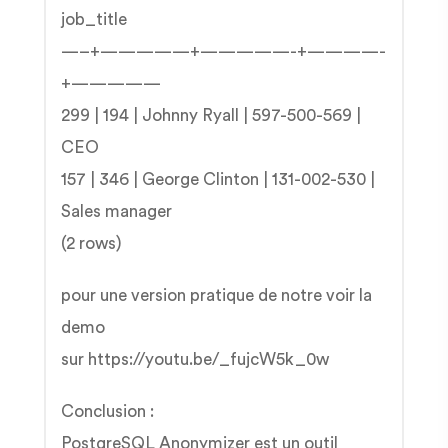
job_title
—–+—————+—————-+————-
+—————
299 | 194 | Johnny Ryall | 597-500-569 |
CEO
157 | 346 | George Clinton | 131-002-530 |
Sales manager
(2 rows)
pour une version pratique de notre voir la
demo
sur https://youtu.be/_fujcW5k_0w
Conclusion :
PostgreSQL Anonymizer est un outil